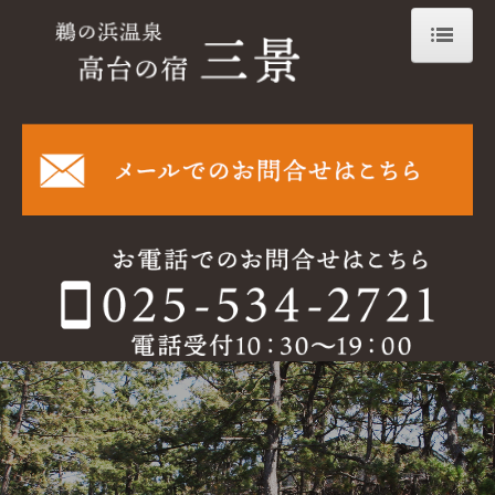
ホーム
料金・予約について
ご案内
お部屋
温泉
料理
施設
御宴会・御法要
交通・観光案内