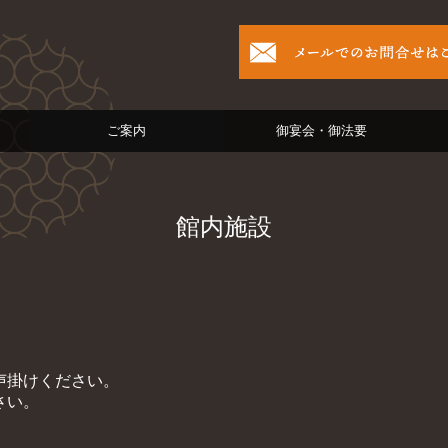
ご案内
御宴会・御法要
お部屋
温泉
料理
施設
館内施設
。
。
声掛けください。
さい。