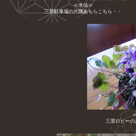
≪水仙≫
三景駐車場の片隅あちらこちら・・
三景ロビーの