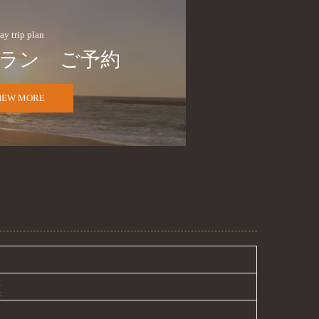
ay trip plan
ラン　ご予約
IEW MORE