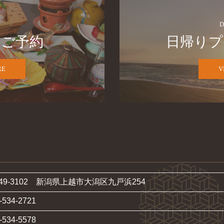
D
　ご予約
日帰りプ
RE
V
49-3102 新潟県上越市大潟区九戸浜254
-534-2721
-534-5578