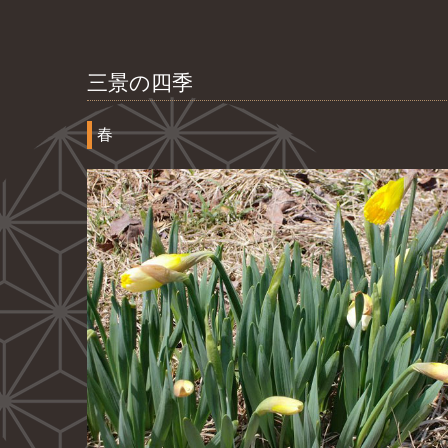
三景の四季
春