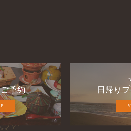
D
　ご予約
日帰りプ
RE
V