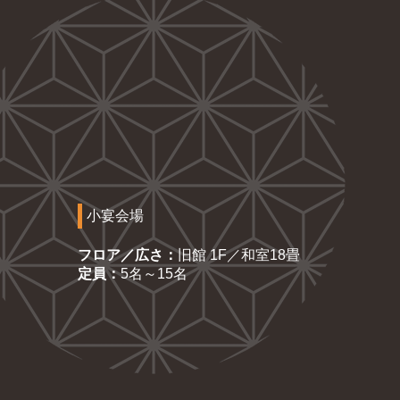
小宴会場
フロア／広さ：
旧館 1F／和室18畳
定員：
5名～15名