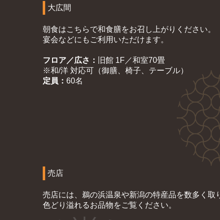
大広間
朝食はこちらで和食膳をお召し上がりください。
宴会などにもご利用いただけます。
フロア／広さ：
旧館 1F／和室70畳
※和/洋 対応可（御膳、椅子、テーブル）
定員：
60名
売店
売店には、鵜の浜温泉や新潟の特産品を数多く取
色どり溢れるお品物をご覧ください。