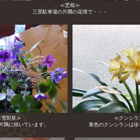
≪芝桜≫
三景駐車場の片隅の花壇で・・・
≪雪割草≫
≪クンシラ
片隅に咲いています。
黄色のクンシランは珍